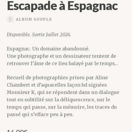
Escapade à Espagnac
Maison d’édition
Manuscrits
ALBUM SOUPLE
Disponible. Sortie Juillet 2024.
Mon compte
Espagnac. Un domaine abandonné.
Panier
Une photographe et un dessinateur tentent de
retrouver l’âme de ce lieu balayé par le temps…
Résultats du concours Tapage 2025
Recueil de photographies prises par Aline
Télécharger le Catalogue Tapage
Chambert et d’aquarelles façon bd signées
Monsieur K, qui se répondent dans un dialogue
Validation de la commande
tout en subtilité sur la déliquescence, sur le
temps qui passe, sur la mémoire, les traces du
passé qui s’efface peu à peu.