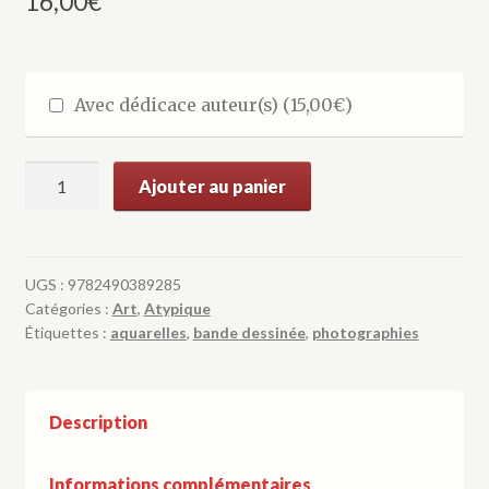
16,00
€
Avec dédicace auteur(s) (
15,00
€
)
quantité
Ajouter au panier
de
Escapade
à
Espagnac
UGS :
9782490389285
Catégories :
Art
,
Atypique
Étiquettes :
aquarelles
,
bande dessinée
,
photographies
Description
Informations complémentaires